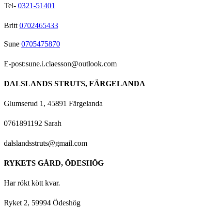
Tel-
0321-51401
Britt
0702465433
Sune
0705475870
E-post:sune.i.claesson@outlook.com
DALSLANDS STRUTS, FÄRGELANDA
Glumserud 1, 45891 Färgelanda
0761891192 Sarah
dalslandsstruts@gmail.com
RYKETS GÅRD, ÖDESHÖG
Har rökt kött kvar.
Ryket 2, 59994 Ödeshög