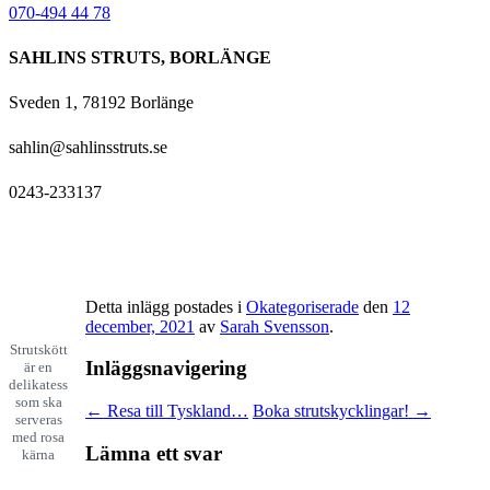
070-494 44 78
SAHLINS STRUTS, BORLÄNGE
Sveden 1, 78192 Borlänge
sahlin@sahlinsstruts.se
0243-233137
Detta inlägg postades i
Okategoriserade
den
12
december, 2021
av
Sarah Svensson
.
Strutskött
Inläggsnavigering
är en
delikatess
som ska
←
Resa till Tyskland…
Boka strutskycklingar!
→
serveras
med rosa
Lämna ett svar
kärna