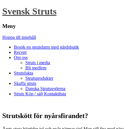
Svensk Struts
Meny
Hoppa till innehåll
Besök en strutsfarm med gårdsbutik
Recept
Om oss
Struts i media
Bli medlem
Strutsfakta
Strutsprodukter
Skaffa struts
Danska Strutsreglerna
Struts Köp / sälj Kontaktlista
Strutskött för nyårsfirandet?
Årets stora högtider jul och nyår närmar sig! Man vill fira med nära