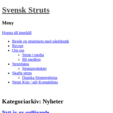
Svensk Struts
Meny
Hoppa till innehåll
Besök en strutsfarm med gårdsbutik
Recept
Om oss
Struts i media
Bli medlem
Strutsfakta
Strutsprodukter
Skaffa struts
Danska Strutsreglerna
Struts Köp / sälj Kontaktlista
Kategoriarkiv:
Nyheter
Nytt år, ny ordförande…