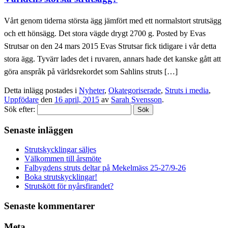
Vårt genom tiderna största ägg jämfört med ett normalstort strutsägg
och ett hönsägg. Det stora vägde drygt 2700 g. Posted by Evas
Strutsar on den 24 mars 2015 Evas Strutsar fick tidigare i vår detta
stora ägg. Tyvärr lades det i ruvaren, annars hade det kanske gått att
göra anspråk på världsrekordet som Sahlins struts […]
Detta inlägg postades i
Nyheter
,
Okategoriserade
,
Struts i media
,
Uppfödare
den
16 april, 2015
av
Sarah Svensson
.
Sök efter:
Senaste inläggen
Strutskycklingar säljes
Välkommen till årsmöte
Falbygdens struts deltar på Mekelmäss 25-27/9-26
Boka strutskycklingar!
Strutskött för nyårsfirandet?
Senaste kommentarer
Meta