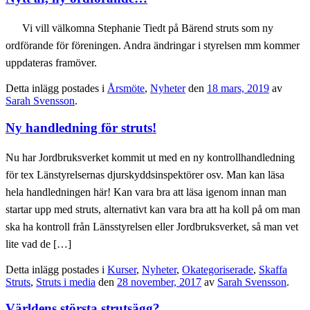
Vi vill välkomna Stephanie Tiedt på Bärend struts som ny
ordförande för föreningen. Andra ändringar i styrelsen mm kommer
uppdateras framöver.
Detta inlägg postades i
Årsmöte
,
Nyheter
den
18 mars, 2019
av
Sarah Svensson
.
Ny handledning för struts!
Nu har Jordbruksverket kommit ut med en ny kontrollhandledning
för tex Länstyrelsernas djurskyddsinspektörer osv. Man kan läsa
hela handledningen här! Kan vara bra att läsa igenom innan man
startar upp med struts, alternativt kan vara bra att ha koll på om man
ska ha kontroll från Länsstyrelsen eller Jordbruksverket, så man vet
lite vad de […]
Detta inlägg postades i
Kurser
,
Nyheter
,
Okategoriserade
,
Skaffa
Struts
,
Struts i media
den
28 november, 2017
av
Sarah Svensson
.
Världens största strutsägg?